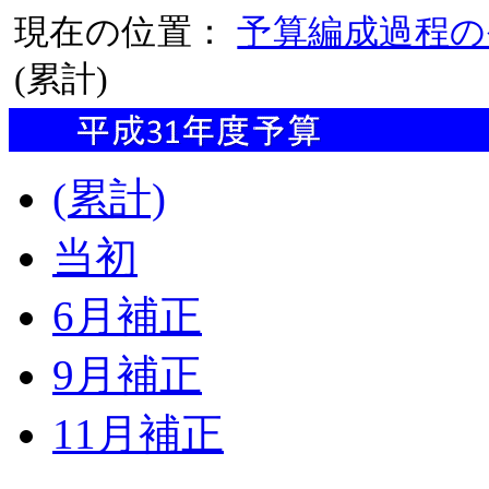
現在の位置：
予算編成過程の
(累計)
(累計)
当初
6月補正
9月補正
11月補正