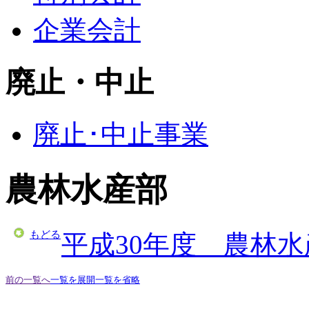
企業会計
廃止・中止
廃止･中止事業
農林水産部
もどる
平成30年度 農林
前の一覧へ
一覧を展開
一覧を省略