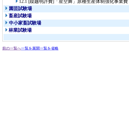
12.1 [繰越明許費]「星空舞」原種生産体制強化事業費
園芸試験場
畜産試験場
中小家畜試験場
林業試験場
前の一覧へ
一覧を展開
一覧を省略