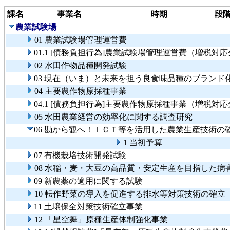
課名
事業名
時期
段
農業試験場
01 農業試験場管理運営費
01.1 [債務負担行為]農業試験場管理運営費（増税対
02 水田作物品種開発試験
03 現在（いま）と未来を担う良食味品種のブランド
04 主要農作物原採種事業
04.1 [債務負担行為]主要農作物原採種事業（増税対
05 水田農業経営の効率化に関する調査研究
06 勘から観へ！ＩＣＴ等を活用した農業生産技術の
1 当初予算
07 有機栽培技術開発試験
08 水稲・麦・大豆の高品質・安定生産を目指した病
09 新農薬の適用に関する試験
10 転作野菜の導入を促進する排水等対策技術の確立
11 土壌保全対策技術確立事業
12 「星空舞」原種生産体制強化事業