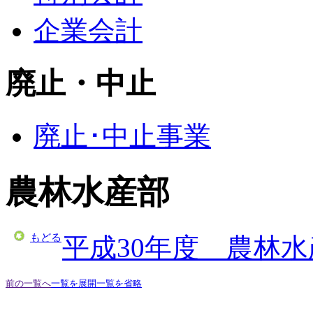
企業会計
廃止・中止
廃止･中止事業
農林水産部
もどる
平成30年度 農林
前の一覧へ
一覧を展開
一覧を省略