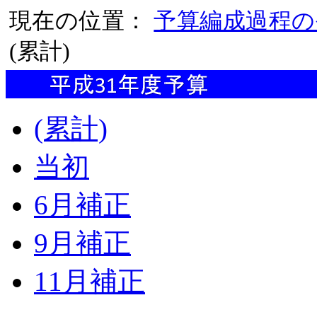
現在の位置：
予算編成過程の
(累計)
(累計)
当初
6月補正
9月補正
11月補正