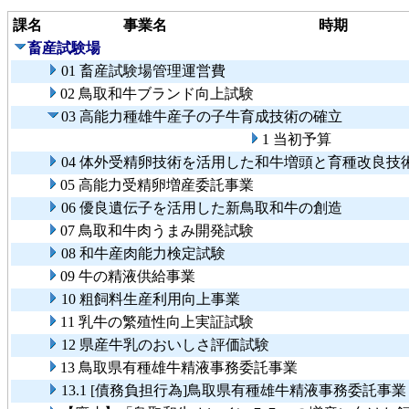
課名
事業名
時期
畜産試験場
01 畜産試験場管理運営費
02 鳥取和牛ブランド向上試験
03 高能力種雄牛産子の子牛育成技術の確立
1 当初予算
04 体外受精卵技術を活用した和牛増頭と育種改良技
05 高能力受精卵増産委託事業
06 優良遺伝子を活用した新鳥取和牛の創造
07 鳥取和牛肉うまみ開発試験
08 和牛産肉能力検定試験
09 牛の精液供給事業
10 粗飼料生産利用向上事業
11 乳牛の繁殖性向上実証試験
12 県産牛乳のおいしさ評価試験
13 鳥取県有種雄牛精液事務委託事業
13.1 [債務負担行為]鳥取県有種雄牛精液事務委託事業