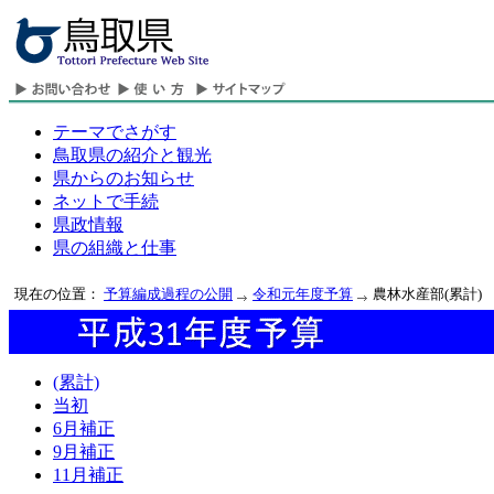
テーマでさがす
鳥取県の紹介と観光
県からのお知らせ
ネットで手続
県政情報
県の組織と仕事
現在の位置：
予算編成過程の公開
令和元年度予算
農林水産部(累計)
(累計)
当初
6月補正
9月補正
11月補正