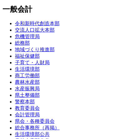
一般会計
令和新時代創造本部
交流人口拡大本部
危機管理局
総務部
地域づくり推進部
福祉保健部
子育て・人財局
生活環境部
商工労働部
農林水産部
水産振興局
県土整備部
警察本部
教育委員会
会計管理局
県会・各種委員会
総合事務所（再掲）
生活環境部公共