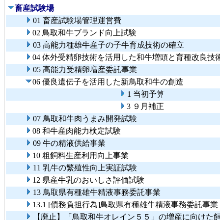
畜産試験場
01 畜産試験場管理運営費
02 鳥取和牛ブランド向上試験
03 高能力種雄牛産子の子牛育成技術の確立
04 体外受精卵技術を活用した和牛増頭と育種改良技
05 高能力受精卵増産委託事業
06 優良遺伝子を活用した新鳥取和牛の創造
1 当初予算
3 ９月補正
07 鳥取和牛肉うまみ開発試験
08 和牛産肉能力検定試験
09 牛の精液供給事業
10 粗飼料生産利用向上事業
11 乳牛の繁殖性向上実証試験
12 県産牛乳のおいしさ評価試験
13 鳥取県有種雄牛精液事務委託事業
13.1 [債務負担行為]鳥取県有種雄牛精液事務委託事業
【廃止】「鳥取和牛オレイン５５」の増産に向けた