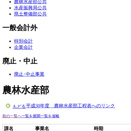
農林水産部公共
水産振興局公共
県土整備部公共
一般会計外
特別会計
企業会計
廃止・中止
廃止･中止事業
農林水産部
平成30年度 農林水産部工程表へのリンク
もどる
前の一覧へ
一覧を展開
一覧を省略
課名
事業名
時期