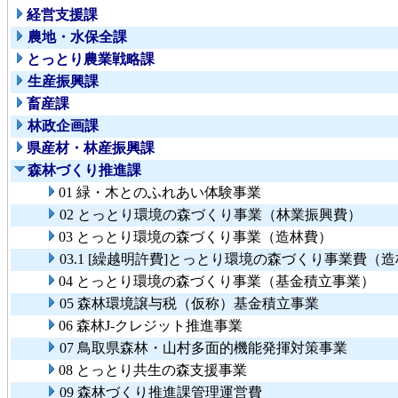
経営支援課
農地・水保全課
とっとり農業戦略課
生産振興課
畜産課
林政企画課
県産材・林産振興課
森林づくり推進課
01 緑・木とのふれあい体験事業
02 とっとり環境の森づくり事業（林業振興費）
03 とっとり環境の森づくり事業（造林費）
03.1 [繰越明許費]とっとり環境の森づくり事業費（
04 とっとり環境の森づくり事業（基金積立事業）
05 森林環境譲与税（仮称）基金積立事業
06 森林J-クレジット推進事業
07 鳥取県森林・山村多面的機能発揮対策事業
08 とっとり共生の森支援事業
09 森林づくり推進課管理運営費