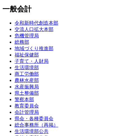
一般会計
令和新時代創造本部
交流人口拡大本部
危機管理局
総務部
地域づくり推進部
福祉保健部
子育て・人財局
生活環境部
商工労働部
農林水産部
水産振興局
県土整備部
警察本部
教育委員会
会計管理局
県会・各種委員会
総合事務所（再掲）
生活環境部公共