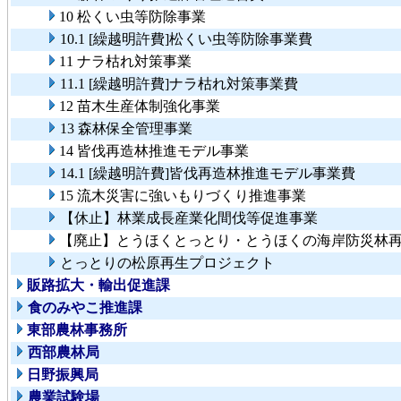
10 松くい虫等防除事業
10.1 [繰越明許費]松くい虫等防除事業費
11 ナラ枯れ対策事業
11.1 [繰越明許費]ナラ枯れ対策事業費
12 苗木生産体制強化事業
13 森林保全管理事業
14 皆伐再造林推進モデル事業
14.1 [繰越明許費]皆伐再造林推進モデル事業費
15 流木災害に強いもりづくり推進事業
【休止】林業成長産業化間伐等促進事業
【廃止】とうほくとっとり・とうほくの海岸防災林
とっとりの松原再生プロジェクト
販路拡大・輸出促進課
食のみやこ推進課
東部農林事務所
西部農林局
日野振興局
農業試験場