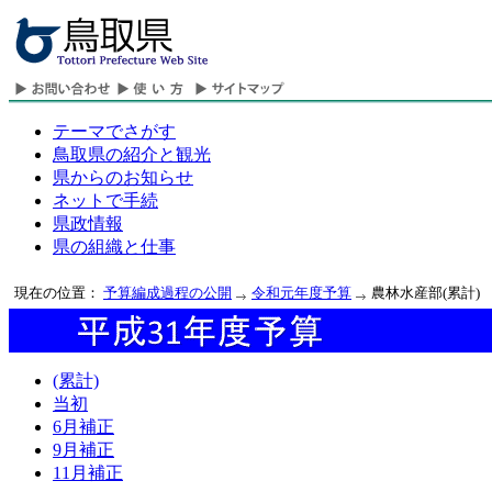
テーマでさがす
鳥取県の紹介と観光
県からのお知らせ
ネットで手続
県政情報
県の組織と仕事
現在の位置：
予算編成過程の公開
令和元年度予算
農林水産部(累計)
(累計)
当初
6月補正
9月補正
11月補正