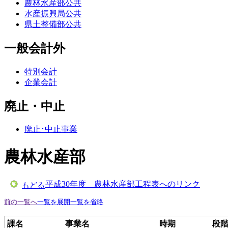
農林水産部公共
水産振興局公共
県土整備部公共
一般会計外
特別会計
企業会計
廃止・中止
廃止･中止事業
農林水産部
平成30年度 農林水産部工程表へのリンク
もどる
前の一覧へ
一覧を展開
一覧を省略
課名
事業名
時期
段