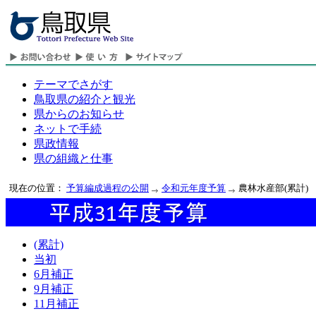
テーマでさがす
鳥取県の紹介と観光
県からのお知らせ
ネットで手続
県政情報
県の組織と仕事
現在の位置：
予算編成過程の公開
令和元年度予算
農林水産部(累計)
(累計)
当初
6月補正
9月補正
11月補正