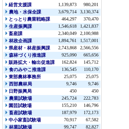
1,139,873
980,201
経営支援課
3,679,714
3,130,374
農地・水保全課
464,297
370,470
とっとり農業戦略課
1,546,618
1,421,837
生産振興課
2,340,049
2,100,988
畜産課
1,894,761
1,517,001
林政企画課
2,743,868
2,566,556
県産材・林産振興課
925,090
665,656
森林づくり推進課
162,824
145,712
販路拡大・輸出促進課
136,545
110,170
食のみやこ推進課
25,075
25,075
東部農林事務所
9,746
9,746
西部農林局
450
450
日野振興局
245,724
222,783
農業試験場
155,210
146,796
園芸試験場
187,979
172,173
畜産試験場
70,917
67,582
中小家畜試験場
99,747
82,827
林業試験場