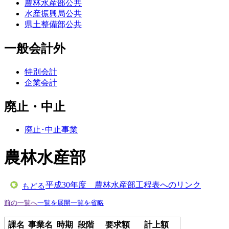
農林水産部公共
水産振興局公共
県土整備部公共
一般会計外
特別会計
企業会計
廃止・中止
廃止･中止事業
農林水産部
平成30年度 農林水産部工程表へのリンク
もどる
前の一覧へ
一覧を展開
一覧を省略
課名
事業名
時期
段階
要求額
計上額