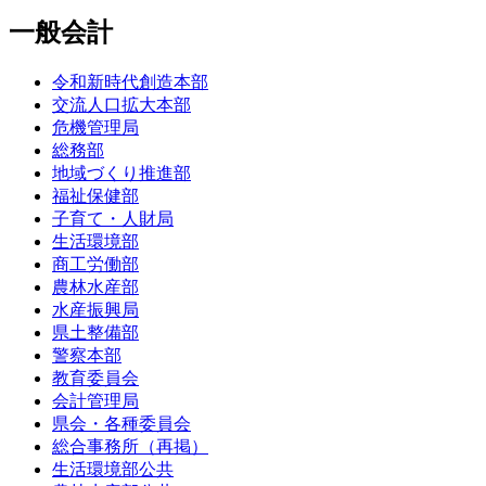
一般会計
令和新時代創造本部
交流人口拡大本部
危機管理局
総務部
地域づくり推進部
福祉保健部
子育て・人財局
生活環境部
商工労働部
農林水産部
水産振興局
県土整備部
警察本部
教育委員会
会計管理局
県会・各種委員会
総合事務所（再掲）
生活環境部公共