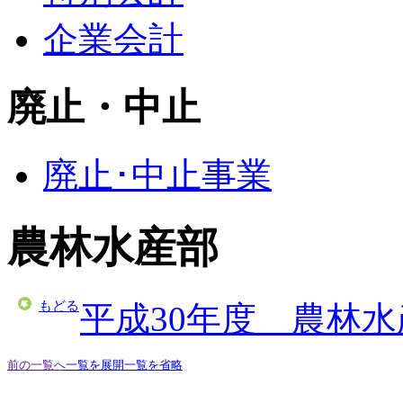
企業会計
廃止・中止
廃止･中止事業
農林水産部
もどる
平成30年度 農林
前の一覧へ
一覧を展開
一覧を省略