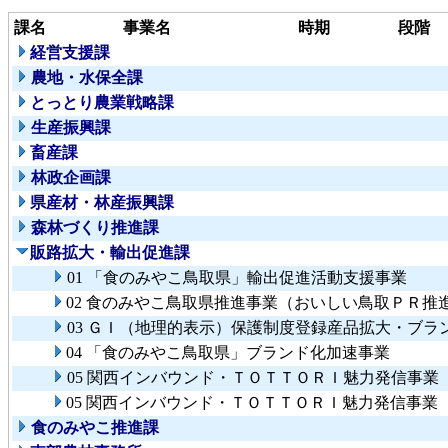
課名
事業名
時期
段階
経営支援課
農地・水保全課
とっとり農業戦略課
生産振興課
畜産課
林政企画課
県産材・林産振興課
森林づくり推進課
販路拡大・輸出促進課
01 「食のみやこ鳥取県」輸出促進活動支援事業
02 食のみやこ鳥取県推進事業（おいしい鳥取ＰＲ推
03 ＧＩ（地理的表示）保護制度登録産品拡大・ブラ
04 「食のみやこ鳥取県」ブランド化加速事業
05 関西インバウンド・ＴＯＴＴＯＲＩ魅力発信事業
05 関西インバウンド・ＴＯＴＴＯＲＩ魅力発信事
食のみやこ推進課