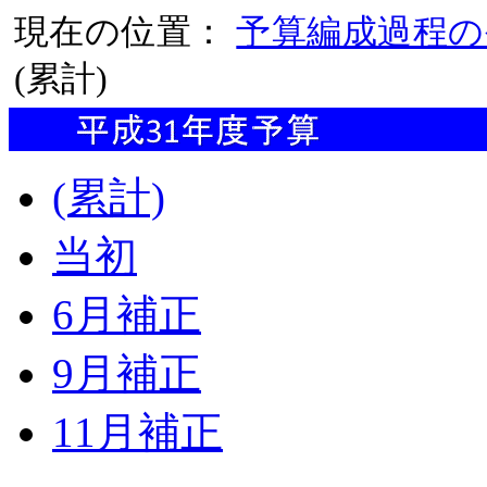
現在の位置：
予算編成過程の
(累計)
(累計)
当初
6月補正
9月補正
11月補正