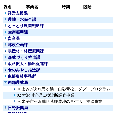
課名
事業名
時期
段階
経営支援課
農地・水保全課
とっとり農業戦略課
生産振興課
畜産課
林政企画課
県産材・林産振興課
森林づくり推進課
販路拡大・輸出促進課
食のみやこ推進課
東部農林事務所
西部農林局
01 よみがえれ弓ヶ浜！白砂青松アダプトプログラム
02 大沢川管渠点検診断調査事業
03 米子市弓浜地区荒廃農地の再生活用推進事業
日野振興局