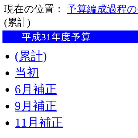
現在の位置：
予算編成過程の
(累計)
(累計)
当初
6月補正
9月補正
11月補正