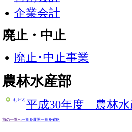
企業会計
廃止・中止
廃止･中止事業
農林水産部
もどる
平成30年度 農林
前の一覧へ
一覧を展開
一覧を省略