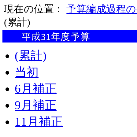
現在の位置：
予算編成過程の
(累計)
(累計)
当初
6月補正
9月補正
11月補正