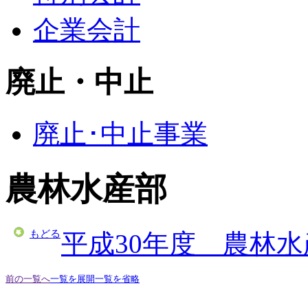
企業会計
廃止・中止
廃止･中止事業
農林水産部
もどる
平成30年度 農林
前の一覧へ
一覧を展開
一覧を省略