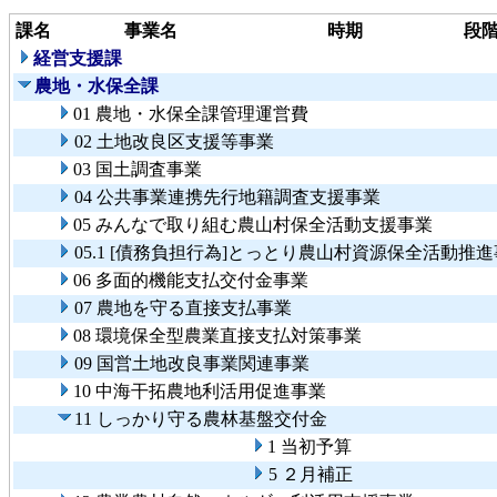
課名
事業名
時期
段
経営支援課
農地・水保全課
01 農地・水保全課管理運営費
02 土地改良区支援等事業
03 国土調査事業
04 公共事業連携先行地籍調査支援事業
05 みんなで取り組む農山村保全活動支援事業
05.1 [債務負担行為]とっとり農山村資源保全活動推
06 多面的機能支払交付金事業
07 農地を守る直接支払事業
08 環境保全型農業直接支払対策事業
09 国営土地改良事業関連事業
10 中海干拓農地利活用促進事業
11 しっかり守る農林基盤交付金
1 当初予算
5 ２月補正