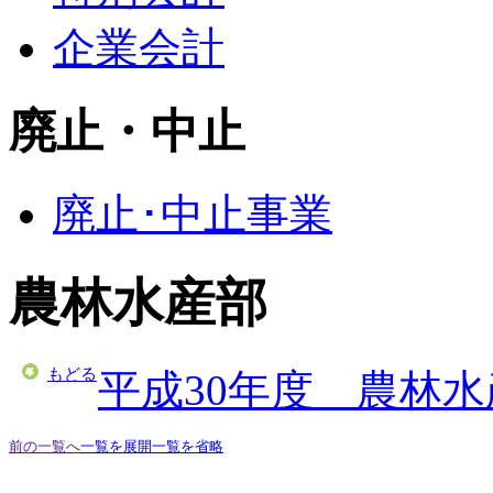
企業会計
廃止・中止
廃止･中止事業
農林水産部
もどる
平成30年度 農林
前の一覧へ
一覧を展開
一覧を省略