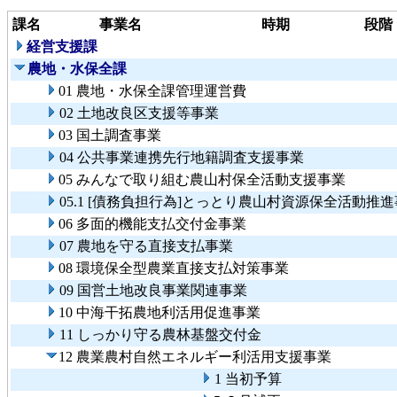
課名
事業名
時期
段階
経営支援課
農地・水保全課
01 農地・水保全課管理運営費
02 土地改良区支援等事業
03 国土調査事業
04 公共事業連携先行地籍調査支援事業
05 みんなで取り組む農山村保全活動支援事業
05.1 [債務負担行為]とっとり農山村資源保全活動推
06 多面的機能支払交付金事業
07 農地を守る直接支払事業
08 環境保全型農業直接支払対策事業
09 国営土地改良事業関連事業
10 中海干拓農地利活用促進事業
11 しっかり守る農林基盤交付金
12 農業農村自然エネルギー利活用支援事業
1 当初予算