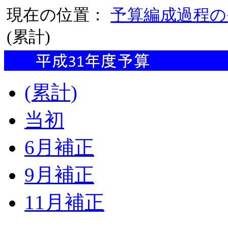
現在の位置：
予算編成過程の
(累計)
(累計)
当初
6月補正
9月補正
11月補正