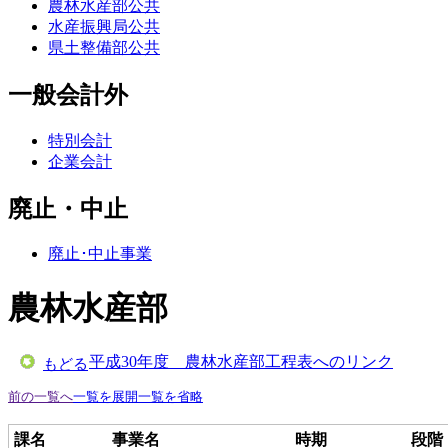
農林水産部公共
水産振興局公共
県土整備部公共
一般会計外
特別会計
企業会計
廃止・中止
廃止･中止事業
農林水産部
平成30年度 農林水産部工程表へのリンク
もどる
前の一覧へ
一覧を展開
一覧を省略
課名
事業名
時期
段階