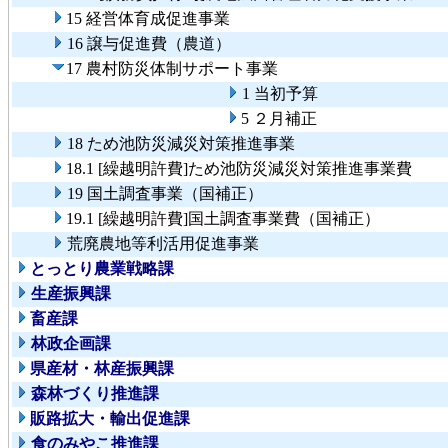
15 経営体育成促進事業
16 譲与促進費（農道）
17 農村防災体制サポート事業
1 当初予算
5 ２月補正
18 ため池防災減災対策推進事業
18.1 [繰越明許費]ため池防災減災対策推進事業費
19 国土調査事業（国補正）
19.1 [繰越明許費]国土調査事業費（国補正）
荒廃農地等利活用促進事業
とっとり農業戦略課
生産振興課
畜産課
林政企画課
県産材・林産振興課
森林づくり推進課
販路拡大・輸出促進課
食のみやこ推進課