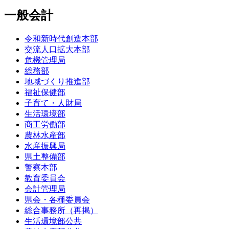
一般会計
令和新時代創造本部
交流人口拡大本部
危機管理局
総務部
地域づくり推進部
福祉保健部
子育て・人財局
生活環境部
商工労働部
農林水産部
水産振興局
県土整備部
警察本部
教育委員会
会計管理局
県会・各種委員会
総合事務所（再掲）
生活環境部公共