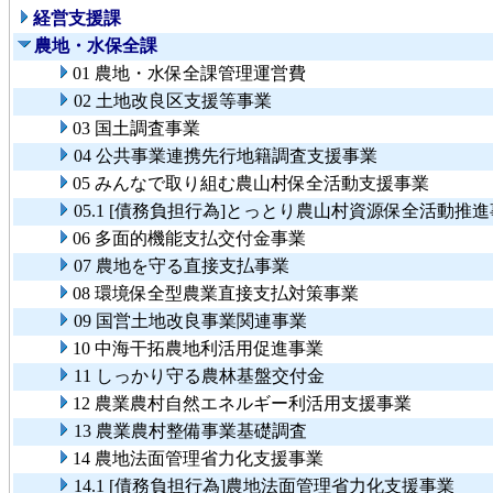
経営支援課
農地・水保全課
01 農地・水保全課管理運営費
02 土地改良区支援等事業
03 国土調査事業
04 公共事業連携先行地籍調査支援事業
05 みんなで取り組む農山村保全活動支援事業
05.1 [債務負担行為]とっとり農山村資源保全活動推
06 多面的機能支払交付金事業
07 農地を守る直接支払事業
08 環境保全型農業直接支払対策事業
09 国営土地改良事業関連事業
10 中海干拓農地利活用促進事業
11 しっかり守る農林基盤交付金
12 農業農村自然エネルギー利活用支援事業
13 農業農村整備事業基礎調査
14 農地法面管理省力化支援事業
14.1 [債務負担行為]農地法面管理省力化支援事業