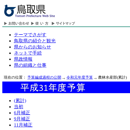
テーマでさがす
鳥取県の紹介と観光
県からのお知らせ
ネットで手続
県政情報
県の組織と仕事
現在の位置：
予算編成過程の公開
令和元年度予算
農林水産部(累計)
(累計)
当初
6月補正
9月補正
11月補正