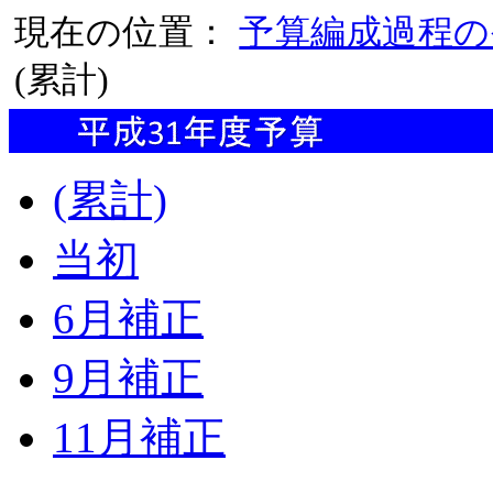
現在の位置：
予算編成過程の
(累計)
(累計)
当初
6月補正
9月補正
11月補正