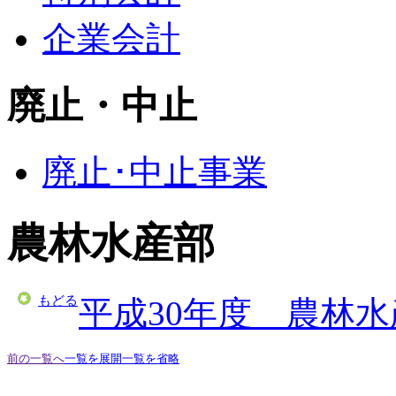
企業会計
廃止・中止
廃止･中止事業
農林水産部
もどる
平成30年度 農林
前の一覧へ
一覧を展開
一覧を省略