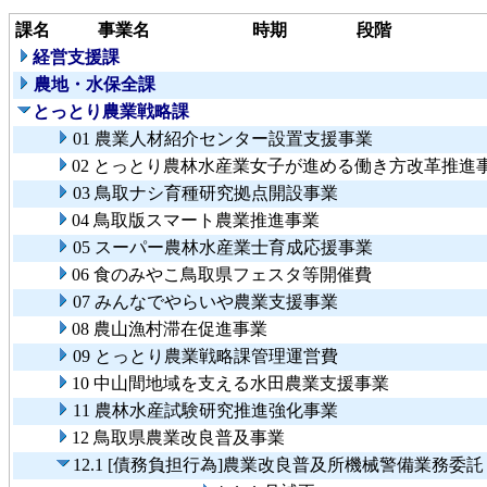
課名
事業名
時期
段階
経営支援課
農地・水保全課
とっとり農業戦略課
01 農業人材紹介センター設置支援事業
02 とっとり農林水産業女子が進める働き方改革推進
03 鳥取ナシ育種研究拠点開設事業
04 鳥取版スマート農業推進事業
05 スーパー農林水産業士育成応援事業
06 食のみやこ鳥取県フェスタ等開催費
07 みんなでやらいや農業支援事業
08 農山漁村滞在促進事業
09 とっとり農業戦略課管理運営費
10 中山間地域を支える水田農業支援事業
11 農林水産試験研究推進強化事業
12 鳥取県農業改良普及事業
12.1 [債務負担行為]農業改良普及所機械警備業務委託