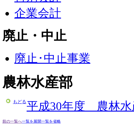
企業会計
廃止・中止
廃止･中止事業
農林水産部
もどる
平成30年度 農林
前の一覧へ
一覧を展開
一覧を省略