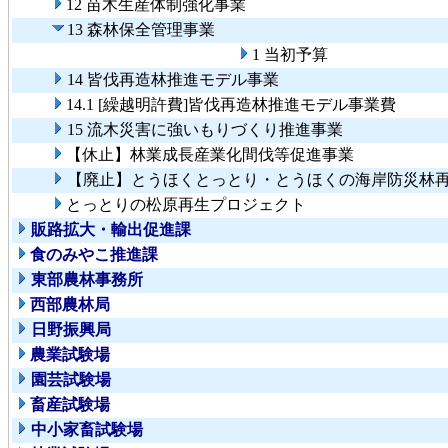
12 苗木生産体制強化事業
13 森林保全管理事業
1 当初予算
14 皆伐再造林推進モデル事業
14.1 [繰越明許費]皆伐再造林推進モデル事業費
15 流木災害に強いもりづくり推進事業
【休止】林業成長産業化間伐等促進事業
【廃止】とうほくとっとり・とうほくの海岸防災林
とっとりの松原再生プロジェクト
販路拡大・輸出促進課
食のみやこ推進課
東部農林事務所
西部農林局
日野振興局
農業試験場
園芸試験場
畜産試験場
中小家畜試験場