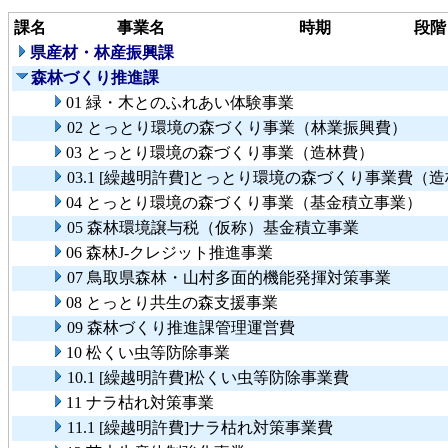
課名
事業名
時期
段階
県産材・林産振興課
森林づくり推進課
01 緑・木とのふれあい体験事業
02 とっとり環境の森づくり事業（林業振興費）
03 とっとり環境の森づくり事業（造林費）
03.1 [繰越明許費]とっとり環境の森づくり事業費（
04 とっとり環境の森づくり事業（基金積立事業）
05 森林環境譲与税（仮称）基金積立事業
06 森林J-クレジット推進事業
07 鳥取県森林・山村多面的機能発揮対策事業
08 とっとり共生の森支援事業
09 森林づくり推進課管理運営費
10 松くい虫等防除事業
10.1 [繰越明許費]松くい虫等防除事業費
11 ナラ枯れ対策事業
11.1 [繰越明許費]ナラ枯れ対策事業費