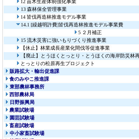
12 苗木生産体制強化事業
13 森林保全管理事業
14 皆伐再造林推進モデル事業
14.1 [繰越明許費]皆伐再造林推進モデル事業費
5 ２月補正
15 流木災害に強いもりづくり推進事業
【休止】林業成長産業化間伐等促進事業
【廃止】とうほくとっとり・とうほくの海岸防災林
とっとりの松原再生プロジェクト
販路拡大・輸出促進課
食のみやこ推進課
東部農林事務所
西部農林局
日野振興局
農業試験場
園芸試験場
畜産試験場
中小家畜試験場