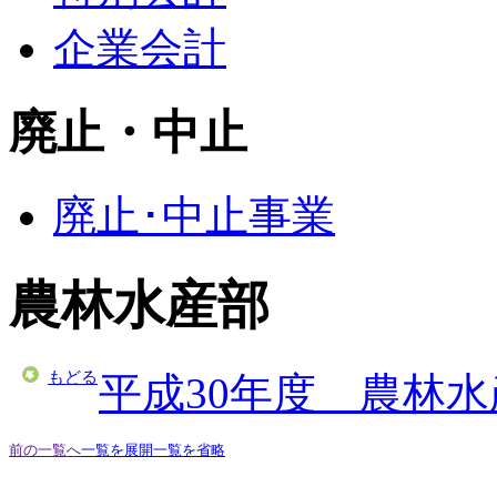
企業会計
廃止・中止
廃止･中止事業
農林水産部
もどる
平成30年度 農林
前の一覧へ
一覧を展開
一覧を省略