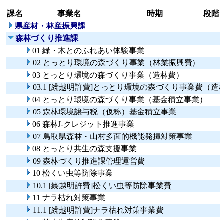
課名
事業名
時期
段階
県産材・林産振興課
森林づくり推進課
01 緑・木とのふれあい体験事業
02 とっとり環境の森づくり事業（林業振興費）
03 とっとり環境の森づくり事業（造林費）
03.1 [繰越明許費]とっとり環境の森づくり事業費（
04 とっとり環境の森づくり事業（基金積立事業）
05 森林環境譲与税（仮称）基金積立事業
06 森林J-クレジット推進事業
07 鳥取県森林・山村多面的機能発揮対策事業
08 とっとり共生の森支援事業
09 森林づくり推進課管理運営費
10 松くい虫等防除事業
10.1 [繰越明許費]松くい虫等防除事業費
11 ナラ枯れ対策事業
11.1 [繰越明許費]ナラ枯れ対策事業費