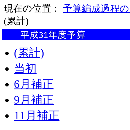
現在の位置：
予算編成過程の
(累計)
(累計)
当初
6月補正
9月補正
11月補正