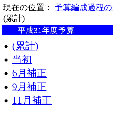
現在の位置：
予算編成過程の
(累計)
(累計)
当初
6月補正
9月補正
11月補正