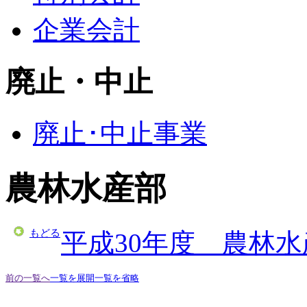
企業会計
廃止・中止
廃止･中止事業
農林水産部
もどる
平成30年度 農林
前の一覧へ
一覧を展開
一覧を省略