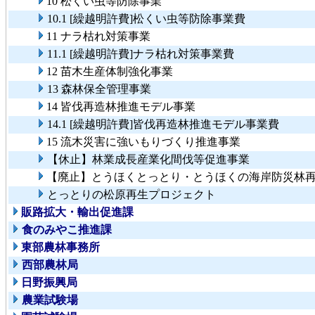
10 松くい虫等防除事業
10.1 [繰越明許費]松くい虫等防除事業費
11 ナラ枯れ対策事業
11.1 [繰越明許費]ナラ枯れ対策事業費
12 苗木生産体制強化事業
13 森林保全管理事業
14 皆伐再造林推進モデル事業
14.1 [繰越明許費]皆伐再造林推進モデル事業費
15 流木災害に強いもりづくり推進事業
【休止】林業成長産業化間伐等促進事業
【廃止】とうほくとっとり・とうほくの海岸防災林
とっとりの松原再生プロジェクト
販路拡大・輸出促進課
食のみやこ推進課
東部農林事務所
西部農林局
日野振興局
農業試験場