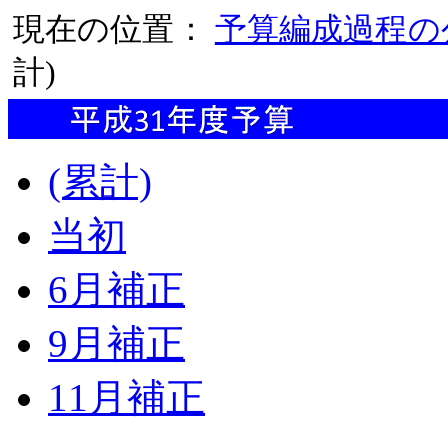
現在の位置：
予算編成過程の
計)
(累計)
当初
6月補正
9月補正
11月補正