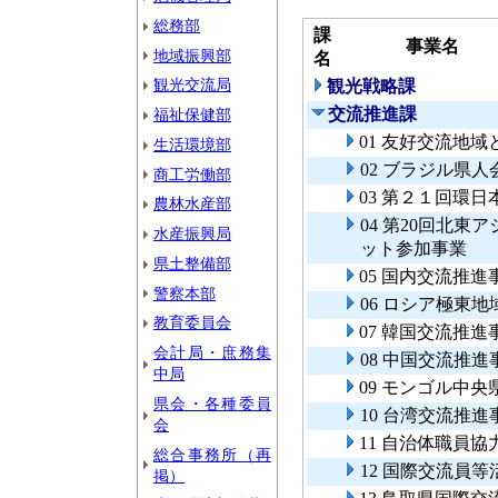
総務部
課
事業名
地域振興部
名
観光交流局
観光戦略課
交流推進課
福祉保健部
01 友好交流地
生活環境部
02 ブラジル県
商工労働部
03 第２１回環
農林水産部
04 第20回北
水産振興局
ット参加事業
県土整備部
05 国内交流推進
警察本部
06 ロシア極東
教育委員会
07 韓国交流推進
会計局・庶務集
08 中国交流推進
中局
09 モンゴル中
県会・各種委員
10 台湾交流推進
会
11 自治体職員
総合事務所（再
12 国際交流員
掲）