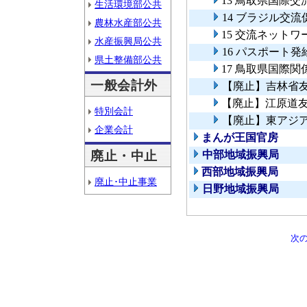
13 鳥取県国際
生活環境部公共
14 ブラジル交
農林水産部公共
15 交流ネット
水産振興局公共
16 パスポート
県土整備部公共
17 鳥取県国際関
一般会計外
【廃止】吉林省
【廃止】江原道
特別会計
【廃止】東アジ
企業会計
まんが王国官房
廃止・中止
中部地域振興局
西部地域振興局
廃止･中止事業
日野地域振興局
次