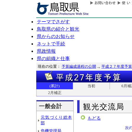
テーマでさがす
鳥取県の紹介と観光
県からのお知らせ
ネットで手続
県政情報
県の組織と仕事
現在の位置：
予算編成過程の公開
平成２７年度予算
(累計)
当初
6月補
2月補正
観光交流局
一般会計
元気づくり総本
もどる
部
次
危機管理局