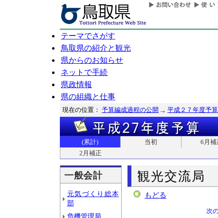
テーマでさがす
鳥取県の紹介と観光
県からのお知らせ
ネットで手続
県政情報
県の組織と仕事
現在の位置：
予算編成過程の公開
平成２７年度予算
(累計)
当初
6月補
2月補正
観光交流局
一般会計
元気づくり総本
もどる
部
次
危機管理局