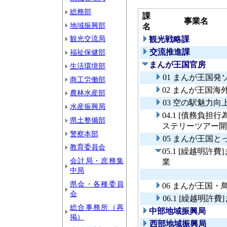
総務部
課
事業名
地域振興部
名
観光交流局
観光戦略課
交流推進課
福祉保健部
まんが王国官房
生活環境部
01 まんが王国
商工労働部
02 まんが王国
農林水産部
03 空の駅魅力向
水産振興局
04.1 [債務負
県土整備部
ステリーツアー開
警察本部
05 まんが王国
教育委員会
05.1 [繰越明
会計局・庶務集
業
中局
県会・各種委員
06 まんが王国
会
06.1 [繰越明
総合事務所（再
中部地域振興局
掲）
西部地域振興局