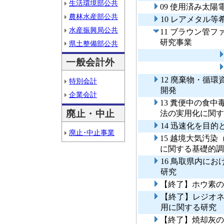
生活環境部公共
09 使用済み太
農林水産部公共
10 レアメタル
水産振興局公共
11 ブラウン管
研究事業
県土整備部公共
一般会計外
12 廃棄物・循
特別会計
開発
企業会計
13 糞便中の食
廃止・中止
法の実用化に関す
14 迅速化を目
廃止･中止事業
15 越境大気汚
に関する基礎的調
16 鳥取県内に
研究
【終了】ホウ素の
【終了】レジオ
用に関する研究
【終了】焼却灰の