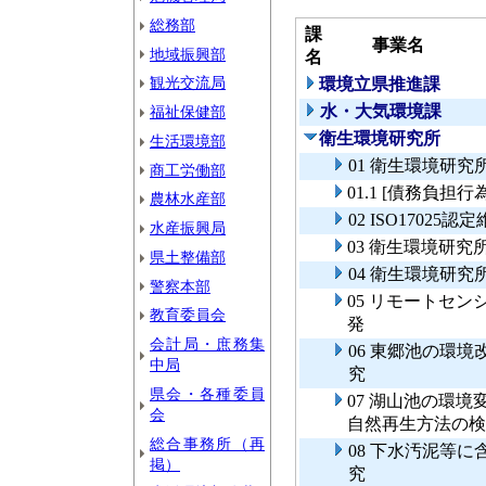
総務部
課
事業名
地域振興部
名
観光交流局
環境立県推進課
水・大気環境課
福祉保健部
衛生環境研究所
生活環境部
01 衛生環境研
商工労働部
01.1 [債務負
農林水産部
02 ISO1702
水産振興局
03 衛生環境研
県土整備部
04 衛生環境研究
警察本部
05 リモートセ
教育委員会
発
会計局・庶務集
06 東郷池の環
中局
究
県会・各種委員
07 湖山池の環
会
自然再生方法の検
総合事務所（再
08 下水汚泥等
掲）
究