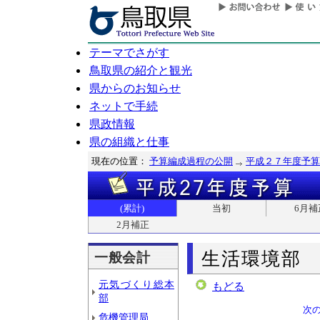
テーマでさがす
鳥取県の紹介と観光
県からのお知らせ
ネットで手続
県政情報
県の組織と仕事
現在の位置：
予算編成過程の公開
平成２７年度予算
(累計)
当初
6月補
2月補正
生活環境部
一般会計
元気づくり総本
もどる
部
次
危機管理局