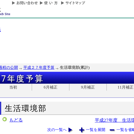
光
過程の公開
平成２７年度予算
生活環境部(累計)
当初
6月補正
9月補正
11月補正
生活環境部
もどる
平成27年度 生活
次の一覧へ
一覧を展開
一覧を省