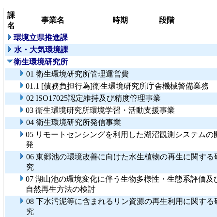
課
事業名
時期
段階
名
環境立県推進課
水・大気環境課
衛生環境研究所
01 衛生環境研究所管理運営費
01.1 [債務負担行為]衛生環境研究所庁舎機械警備業務
02 ISO17025認定維持及び精度管理事業
03 衛生環境研究所環境学習・活動支援事業
04 衛生環境研究所発信事業
05 リモートセンシングを利用した湖沼観測システムの
発
06 東郷池の環境改善に向けた水生植物の再生に関する
究
07 湖山池の環境変化に伴う生物多様性・生態系評価及
自然再生方法の検討
08 下水汚泥等に含まれるリン資源の再生利用に関する
究