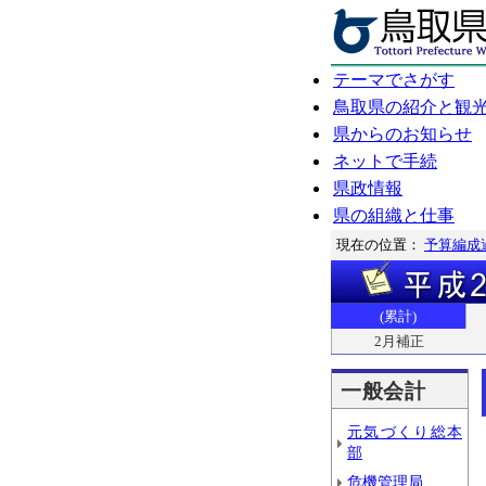
テーマでさがす
鳥取県の紹介と観
県からのお知らせ
ネットで手続
県政情報
県の組織と仕事
現在の位置：
予算編成
(累計)
2月補正
一般会計
元気づくり総本
部
危機管理局