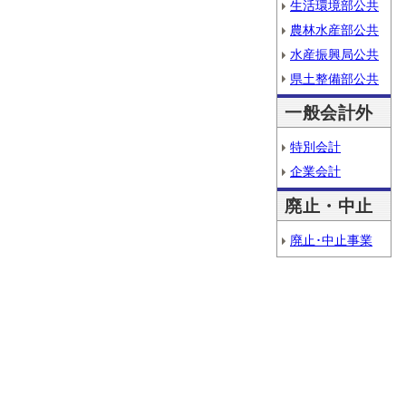
生活環境部公共
農林水産部公共
水産振興局公共
県土整備部公共
一般会計外
特別会計
企業会計
廃止・中止
廃止･中止事業