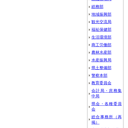
総務部
地域振興部
観光交流局
福祉保健部
生活環境部
商工労働部
農林水産部
水産振興局
県土整備部
警察本部
教育委員会
会計局・庶務集
中局
県会・各種委員
会
総合事務所（再
掲）