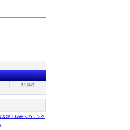
2月臨時
環境部工程表へのリンク
略