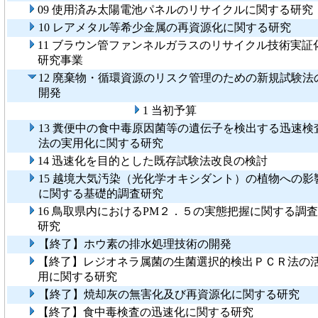
09 使用済み太陽電池パネルのリサイクルに関する研究
10 レアメタル等希少金属の再資源化に関する研究
11 ブラウン管ファンネルガラスのリサイクル技術実証
研究事業
12 廃棄物・循環資源のリスク管理のための新規試験法
開発
1 当初予算
13 糞便中の食中毒原因菌等の遺伝子を検出する迅速検
法の実用化に関する研究
14 迅速化を目的とした既存試験法改良の検討
15 越境大気汚染（光化学オキシダント）の植物への影
に関する基礎的調査研究
16 鳥取県内におけるPM２．５の実態把握に関する調査
研究
【終了】ホウ素の排水処理技術の開発
【終了】レジオネラ属菌の生菌選択的検出ＰＣＲ法の
用に関する研究
【終了】焼却灰の無害化及び再資源化に関する研究
【終了】食中毒検査の迅速化に関する研究