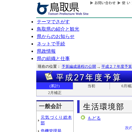
テーマでさがす
鳥取県の紹介と観光
県からのお知らせ
ネットで手続
県政情報
県の組織と仕事
現在の位置：
予算編成過程の公開
平成２７年度予算
(累計)
当初
6月補
2月補正
生活環境部
一般会計
元気づくり総本
もどる
部
次
危機管理局