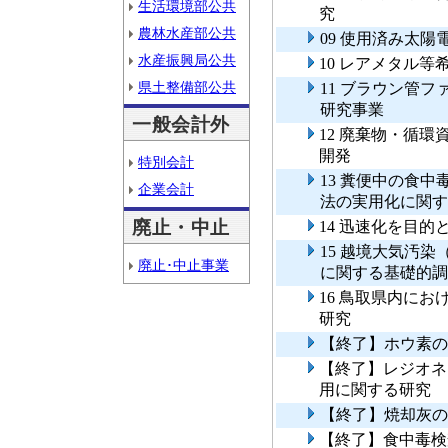
生活環境部公共
究
農林水産部公共
09 使用済み太
水産振興局公共
10 レアメタル
県土整備部公共
11 ブラウン管
研究事業
一般会計外
12 廃棄物・循
開発
特別会計
13 糞便中の食
企業会計
法の実用化に関す
廃止・中止
14 迅速化を目
15 越境大気汚
廃止･中止事業
に関する基礎的調
16 鳥取県内に
研究
【終了】ホウ素の
【終了】レジオネ
用に関する研究
【終了】焼却灰の
【終了】食中毒検