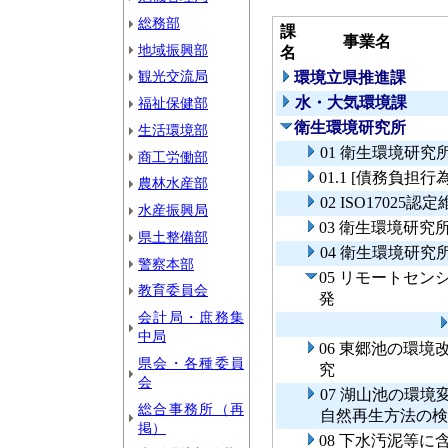
総務部
課
事業名
地域振興部
名
観光交流局
環境立県推進課
水・大気環境課
福祉保健部
衛生環境研究所
生活環境部
01 衛生環境研究
商工労働部
01.1 [債務負
農林水産部
02 ISO1702
水産振興局
03 衛生環境研
県土整備部
04 衛生環境研究
警察本部
05 リモートセ
教育委員会
発
会計局・庶務集
中局
06 東郷池の環
県会・各種委員
究
会
07 湖山池の環
総合事務所（再
自然再生方法の検
掲）
08 下水汚泥等