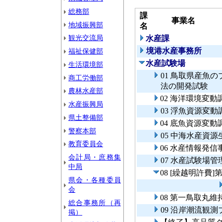
総務部
課
事業名
地域振興部
名
観光交流局
水産課
境港水産事務所
福祉保健部
水産試験場
生活環境部
01 鳥取県産魚
商工労働部
法の開発試験
農林水産部
02 海洋環境変動
水産振興局
03 浮魚資源変動
県土整備部
04 底魚資源変動
警察本部
05 中海水産資
教育委員会
06 水産情報発信
会計局・庶務集
07 水産試験場
中局
08 [繰越明許費
県会・各種委員
会
08 第一鳥取丸維
総合事務所（再
09 沿岸潮流観
掲）