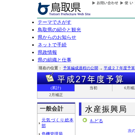
テーマでさがす
鳥取県の紹介と観光
県からのお知らせ
ネットで手続
県政情報
県の組織と仕事
現在の位置：
予算編成過程の公開
平成２７年度予算
(累計)
当初
6月補
2月補正
水産振興局
一般会計
元気づくり総本
もどる
部
次
危機管理局