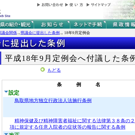
県議会関係
県議会に提出した条例
18年9月定例会
平成18年9月定例会へ付議した条
もどる
条 例 名
設定
鳥取県地方独立行政法人法施行条例
精神保健及び精神障害者福祉に関する法律第３８条の２
項に規定する任意入院者の症状等の報告に関する条例