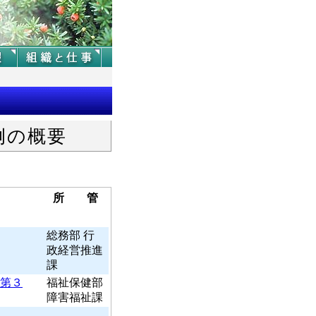
例の概要
所 管
総務部 行
政経営推進
課
第３
福祉保健部
障害福祉課