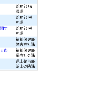
総務部 職
員課
総務部 税
務課
関す
総務部 税
務課
福祉保健部
障害福祉課
る条
福祉保健部
長寿社会課
県土整備部
治山砂防課